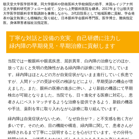
順天堂大学医学部卒業。同大学眼科や防衛医科大学校病院の助手、米国ルイジアナ州
立大学眼科研究所フェローを経て、父から上野眼科医院を継承。2017年までは順天堂
大学医学部眼科非常勤講師を兼務しながら、2代目院長として地域医療に貢献。学会発
表や論文執筆にも積極的に取り組む。日本眼科学会眼科専門医。医学博士。難病指定
医。身体障害者福祉法指定医。
丁寧な対話と設備の充実、自己研鑽に注力し
緑内障の早期発見・早期治療に貢献します
当院では一般眼科や眼底疾患、屈折異常、白内障の治療などのほか、
放っておくと失明の危険性がある緑内障の診療に特に注力していま
す。緑内障はほとんどの方が自覚症状がないまま進行していく疾患で
すが、人間ドッグの受診や区の検診などにより、早期受診の機会が増
えました。また、眼科の医療の進歩に伴い、より新鋭の機器にて早期
検出が可能となりました。当院でも、日々進化する医療に対応し、患
者さんにベストマッチするような治療を提供できるよう、新鋭の機器
や手法、薬剤を常に取り入れながら診療に取り組んでいます。
緑内障は自覚症状がないため、「なぜ自分が？」と不安感を抱く方が
多いです。そのため、目の機能や構造、緑内障に関して、患者さんが
納得されるまで丁寧にご説明することを心がけています。その分待ち