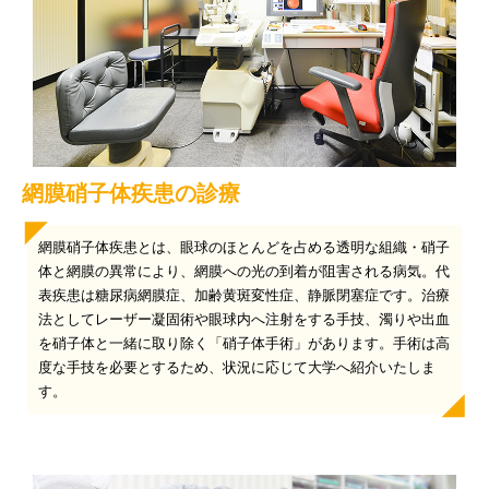
網膜硝子体疾患の診療
網膜硝子体疾患とは、眼球のほとんどを占める透明な組織・硝子
体と網膜の異常により、網膜への光の到着が阻害される病気。代
表疾患は糖尿病網膜症、加齢黄斑変性症、静脈閉塞症です。治療
法としてレーザー凝固術や眼球内へ注射をする手技、濁りや出血
を硝子体と一緒に取り除く「硝子体手術」があります。手術は高
度な手技を必要とするため、状況に応じて大学へ紹介いたしま
す。