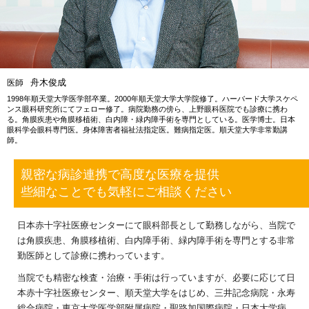
舟木俊成
医師
1998年順天堂大学医学部卒業。2000年順天堂大学大学院修了。ハーバード大学スケペ
ンス眼科研究所にてフェロー修了。病院勤務の傍ら、上野眼科医院でも診療に携わ
る。角膜疾患や角膜移植術、白内障・緑内障手術を専門としている。医学博士。日本
眼科学会眼科専門医。身体障害者福祉法指定医。難病指定医。順天堂大学非常勤講
師。
親密な病診連携で高度な医療を提供
些細なことでも気軽にご相談ください
日本赤十字社医療センターにて眼科部長として勤務しながら、当院で
は角膜疾患、角膜移植術、白内障手術、緑内障手術を専門とする非常
勤医師として診療に携わっています。
当院でも精密な検査・治療・手術は行っていますが、必要に応じて日
本赤十字社医療センター、順天堂大学をはじめ、三井記念病院・永寿
総合病院・東京大学医学部附属病院・聖路加国際病院・日本大学病