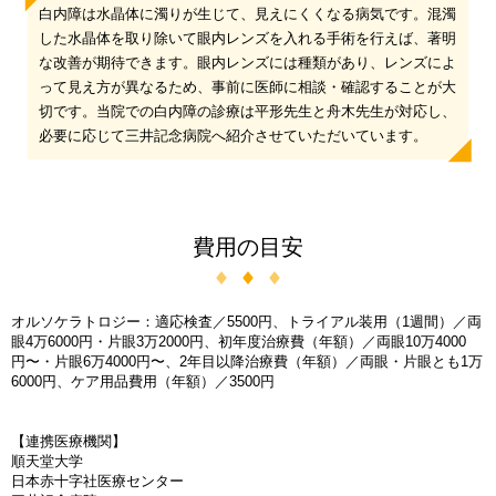
白内障は水晶体に濁りが生じて、見えにくくなる病気です。混濁
した水晶体を取り除いて眼内レンズを入れる手術を行えば、著明
な改善が期待できます。眼内レンズには種類があり、レンズによ
って見え方が異なるため、事前に医師に相談・確認することが大
切です。当院での白内障の診療は平形先生と舟木先生が対応し、
必要に応じて三井記念病院へ紹介させていただいています。
費用の目安
オルソケラトロジー：適応検査／5500円、トライアル装用（1週間）／両
眼4万6000円・片眼3万2000円、初年度治療費（年額）／両眼10万4000
円〜・片眼6万4000円〜、2年目以降治療費（年額）／両眼・片眼とも1万
6000円、ケア用品費用（年額）／3500円
【連携医療機関】
順天堂大学
日本赤十字社医療センター