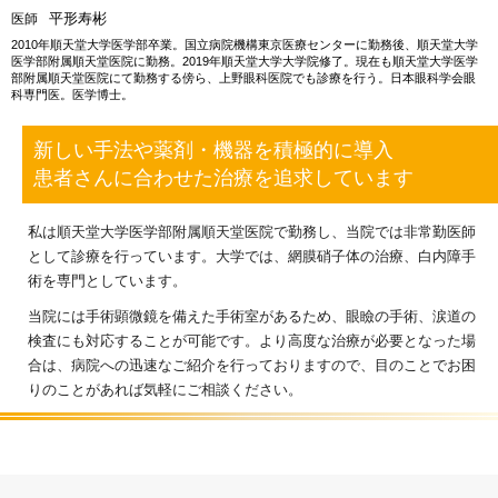
平形寿彬
医師
2010年順天堂大学医学部卒業。国立病院機構東京医療センターに勤務後、順天堂大学
医学部附属順天堂医院に勤務。2019年順天堂大学大学院修了。現在も順天堂大学医学
部附属順天堂医院にて勤務する傍ら、上野眼科医院でも診療を行う。日本眼科学会眼
科専門医。医学博士。
新しい手法や薬剤・機器を積極的に導入
患者さんに合わせた治療を追求しています
私は順天堂大学医学部附属順天堂医院で勤務し、当院では非常勤医師
として診療を行っています。大学では、網膜硝子体の治療、白内障手
術を専門としています。
当院には手術顕微鏡を備えた手術室があるため、眼瞼の手術、涙道の
検査にも対応することが可能です。より高度な治療が必要となった場
合は、病院への迅速なご紹介を行っておりますので、目のことでお困
りのことがあれば気軽にご相談ください。